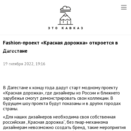
Fashion-проект «Красная дорожка» откроется в
Дагестане
Минажат
Гасанова.
Фото:
19 октября 2022, 19:16
Елена
Новицкая/
ТАСС
В Дагестане к концу года дадут старт модному проекту
«Красная дорожка», где дизайнеры из России и ближнего
зарубежья смогут демонстрировать свои коллекции. В
будущем шоу проекта будут показаны и в других городах
страны.
«Для наших дизайнеров необходима своя собственная
российская „Красная дорожка“, без пиар-механизма
дизайнерам невозможно создать бренд, такие мероприятия