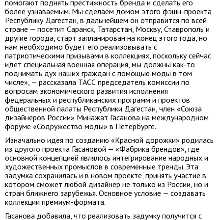
помогают поднять престижность бренда и сделать его
более узнаваемым. Мы сделаем домом этого фэшн-проекта
Республику Дагестан, в дальнейшем он отправится по всей
стране — посетит Саранск, Татарстан, Москву, Ставрополь и
другие города, старт запланирован на конец этого года, но
нам необходимо будет его реализовывать с
патриотическими призывами в коллекциях, поскольку сейчас
идет специальная военная операция, мы должны как-то
поднимать дух наших граждан с помощью моды в том
числе», — рассказала ТАСС председатель комиссии по
вопросам экономического развития исполнения
федеральных и республиканских программ и проектов
общественной палаты Республики Дагестан, член «Союза
дизайнеров России» Минажат Гасанова на международном
форуме «Содружество моды» в Петербурге.
Изначально идея по созданию «Красной дорожки» родилась
из другого проекта Гасановой — «Фабрика брендов», где
основной концепцией являлось интегрирование народных и
художественных промыслов в современные тренды. Эта
задумка сохранилась и в новом проекте, принять участие в
котором сможет любой дизайнер не только из России, но и
стран ближнего зарубежья. Основное условие — создавать
коллекции премиум-формата.
Гасанова добавила, что реализовать задумку получится с