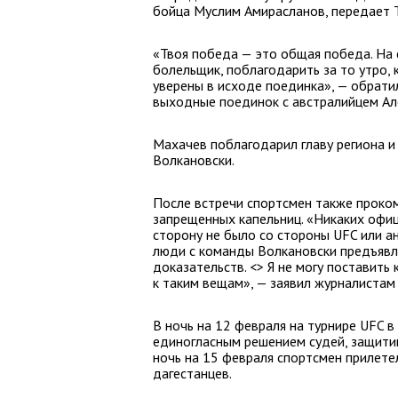
бойца Муслим Амирасланов, передает 
«Твоя победа — это общая победа. На 
болельщик, поблагодарить за то утро,
уверены в исходе поединка», — обрати
выходные поединок с австралийцем Ал
Махачев поблагодарил главу региона и
Волкановски.
После встречи спортсмен также проко
запрещенных капельниц. «Никаких офиц
сторону не было со стороны UFC или 
люди с команды Волкановски предъявл
доказательств. <> Я не могу поставить
к таким вещам», — заявил журналистам
В ночь на 12 февраля на турнире UFC 
единогласным решением судей, защитив
ночь на 15 февраля спортсмен прилетел
дагестанцев.