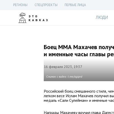
РЕГИОНЫ
СПЕЦПРОЕКТЫ
ПЕРВЫЕ ЛИЦА
ЛЮДИ
Боец ММА Махачев получ
и именные часы главы ре
16 февраля 2023, 19:37
Снимок с видео: t.me/agiprd
Российский боец смешанного стиля, че
легком весе Ислам Махачев получил в
медаль «Сали Сулейман» и именные час
Награды Махачеву вручил глава Дагест