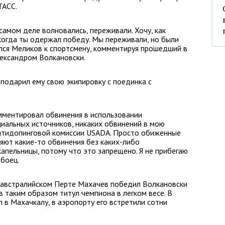
ТАСС.
самом деле волновались, переживали. Хочу, как
 когда ты одержал победу. Мы переживали, но были
лся Меликов к спортсмену, комментируя прошедший в
ександром Волкановски.
 подарил ему свою экипировку с поединка с
мментировал обвинения в использовании
иальных источников, никаких обвинений в мою
антидопинговой комиссии USADA. Просто обиженные
яют какие-то обвинения без каких-либо
 капельницы, потому что это запрещено. Я не прибегаю
 боец.
в австралийском Перте Махачев победил Волкановски
 таким образом титул чемпиона в легком весе. В
 в Махачкалу, в аэропорту его встретили сотни