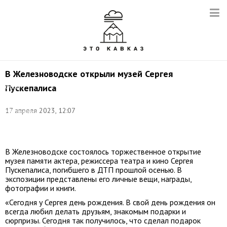
В Железноводске открыли музей Сергея
Пускепалиса
Фото:
пресс-
служба
17 апреля 2023, 12:07
губернатора
Ставропольского
края
В Железноводске состоялось торжественное открытие
музея памяти актера, режиссера театра и кино Сергея
Пускепалиса, погибшего в ДТП прошлой осенью. В
экспозиции представлены его личные вещи, награды,
фотографии и книги.
«Сегодня у Сергея день рождения. В свой день рождения он
всегда любил делать друзьям, знакомым подарки и
сюрпризы. Сегодня так получилось, что сделал подарок