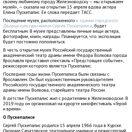
своему любимому городу Железноводску — мы открываем
музей», — сказала на открытии 15 апреля вдова актера
Елена Пускепалис. Ее слова передает ТАСС.
Посещение музея, расположенного
в здании городского
Дворца культуры имени Сергея Пускепалиса
, будет
бесплатным. В музее представлены личные вещи актера,
фотографии, книги, награды. Планируется, что экспозиция
будет постоянно пополняться.
В честь открытия музея Российский государственный
академический театр драмы имени Федора Волкова города
Ярославля представил спектакль «Предстоящее событие»,
режиссером которого является Пускепалис.
Последние годы жизни Пускепалиса были связаны с
Ярославлем. Он был художественным руководителем
Российского государственного академического театра
драмы имени Волкова, старейшего театра России.
В детстве Пускепалис жил с родителями в Железноводске. В
2019 году он организовал на курорте кинофестиваль «Герой
и время».
О Пускепалисе
Сергей Пускепалис родился 15 апреля 1966 года в Курске.
Окончил Саратовское театральное училище и режиссерский