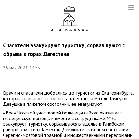
Фото:
пресс-
Спасатели эвакуируют туристку, сорвавшуюся с
служба
обрыва в горах Дагестана
ГУ
МЧС
России
25 мая 2023, 14:58
по
Республике
Дагестан
Врачи и спасатели добрались до туристки из Екатеринбурга,
которая
сорвалась со скалы
в дагестанском селе Гамсутль.
Девушка в тяжелом состоянии, ее эвакуируют.
«Врач Чохской участковой больницы сейчас оказывает
медицинскую помощь и вместе с сотрудниками МЧС
эвакуирует туристку, сорвавшуюся в ущелье в Гунибском
районе близ села Гамсутль. Девушка в тяжелом состоянии с
черепно-мозговой травмой и множественными переломами.