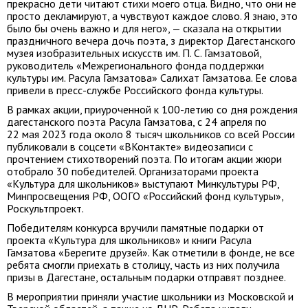
прекрасно дети читают стихи моего отца. Видно, что они не
просто декламируют, а чувствуют каждое слово. Я знаю, это
было бы очень важно и для него», — сказала на открытии
праздничного вечера дочь поэта, з директор Дагестанского
музея изобразительных искусств им. П. С. Гамзатовой,
руководитель «Межрегионального фонда поддержки
культуры им. Расула Гамзатова» Салихат Гамзатова. Ее слова
привели в пресс-службе Российского фонда культуры.
В рамках акции, приуроченной к 100-летию со дня рождения
дагестанского поэта Расула Гамзатова, с 24 апреля по
22 мая 2023 года около 8 тысяч школьников со всей России
публиковали в соцсети «ВКонтакте» видеозаписи с
прочтением стихотворений поэта. По итогам акции жюри
отобрало 30 победителей. Организаторами проекта
«Культура для школьников» выступают Минкультуры РФ,
Минпросвещения РФ, ООГО «Российский фонд культуры»,
Роскультпроект.
Победителям конкурса вручили памятные подарки от
проекта «Культура для школьников» и книги Расула
Гамзатова «Берегите друзей». Как отметили в фонде, не все
ребята смогли приехать в столицу, часть из них получила
призы в Дагестане, остальным подарки отправят позднее.
В мероприятии приняли участие школьники из Московской и