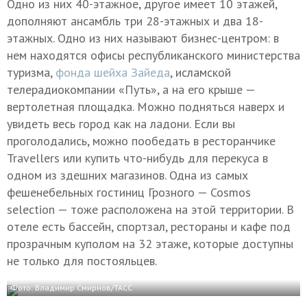
Одно из них 40-этажное, другое имеет 10 этажей,
дополняют ансамбль три 28-этажных и два 18-
этажных. Одно из них называют бизнес-центром: в
нем находятся офисы республиканского министерства
туризма,
фонда шейха Зайеда
, исламской
телерадиокомпании «Путь», а на его крыше —
вертолетная площадка. Можно подняться наверх и
увидеть весь город как на ладони. Если вы
проголодались, можно пообедать в ресторанчике
Travellers или купить что-нибудь для перекуса в
одном из здешних магазинов. Одна из самых
фешенебельных гостиниц Грозного — Cosmos
selection — тоже расположена на этой территории. В
отеле есть бассейн, спортзал, рестораны и кафе под
прозрачным куполом на 32 этаже, которые доступны
не только для постояльцев.
Фото: Владимир Смирнов/ТАСС