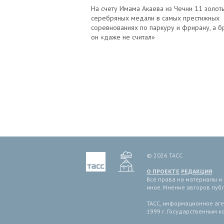
На счету Имама Акаева из Чечни 11 золот
серебряных медали в самых престижных
соревнованиях по паркуру и фрирану, а б
он «даже не считал»
© 2026 ТАСС
О ПРОЕКТЕ
РЕДАКЦИЯ
Все права на материалы и
иное. Мнение авторов пуб
ТАСС, информационное аген
1999 г. Государственным 