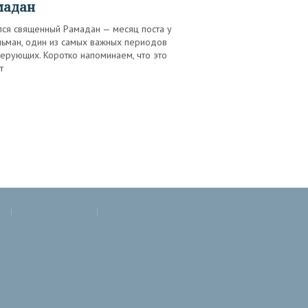
мадан
лся священный Рамадан — месяц поста у
льман, один из самых важных периодов
ерующих. Коротко напоминаем, что это
т