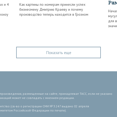
Ра
ых и 4
Как картины по номерам принесли успех
бизнесмену Дмитрию Краеву и почему
Нача
ронзу
производство теперь находится в Грозном
мусу
для в
значи
Показать еще
 произведения, размещенные на сайте, принадлежат ТАСС, если не указано
ликаций может не совпадать с мнением редакции.
тство (св-во о регистрации СМИ № 3 247 выдано 02 апреля
комитетом Российской Федерации по печати).