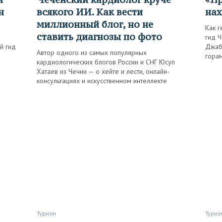
н
всякого ИИ. Как вести
нах
миллионный блог, но не
Как г
ставить диагнозы по фото
гид 
й гид
Джаб
Автор одного из самых популярных
горам
кардиологических блогов России и СНГ Юсуп
Хатаев из Чечни — о хейте и лести, онлайн-
консультациях и искусственном интеллекте
Туризм
Туриз