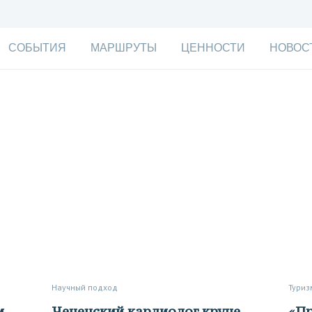
СОБЫТИЯ
МАРШРУТЫ
ЦЕННОСТИ
НОВОС
Научный подход
Туриз
Чеченский кардиолог круче
«Пробить небо и узнать, что