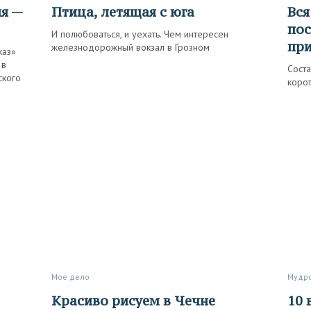
Птица, летящая с юга
Вся Чечня за майские: что
пос
И полюбоваться, и уехать. Чем интересен
при
железнодорожный вокзал в Грозном
каз»
 в
Сост
ского
корот
Мое дело
Мудр
Красиво рисуем в Чечне
10 вопросов и ответов про