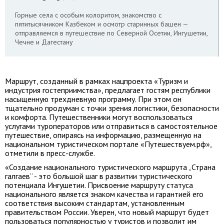
Горные села с особым колоритом, знакомство с
пятитысячником Казбеком и осмотр старинных башен —
отправляемся в путешествие по Северной Осетии, Ингушетии,
Чечне и Дагестану
Маршрут, созданный в рамках нацпроекта «Туризм и
индустрия гостеприимства», предлагает гостям республики
насыщенную трехдневную программу. При этом он
тщательно продуман с точки зрения логистики, безопасности
и комфорта. Путешественники могут воспользоваться
услугами туроператоров или отправиться в самостоятельное
путешествие, опираясь на информацию, размещенную на
национальном туристическом портале «Путешествуем.рф»,
отметили в пресс-службе.
«Создание национального туристического маршрута „Страна
галгаев“ - это большой шаг в развитии туристического
потенциала Ингушетии. Присвоение маршруту статуса
национального является знаком качества и гарантией его
соответствия высоким стандартам, установленным
правительством России. Уверен, что новый маршрут будет
пользоваться популярностью у туристов и позволит им