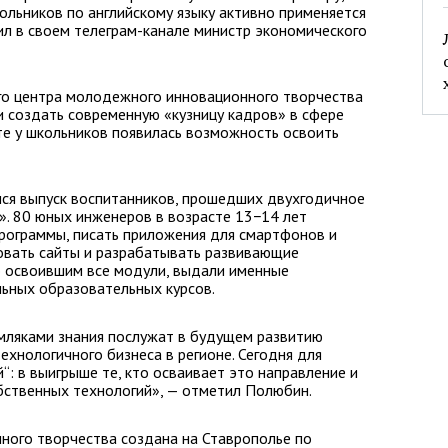
ольников по английскому языку активно применяется
ил в своем телеграм-канале министр экономического
ого центра молодежного инновационного творчества
 создать современную «кузницу кадров» в сфере
те у школьников появилась возможность освоить
лся выпуск воспитанников, прошедших двухгодичное
». 80 юных инженеров в возрасте 13−14 лет
рограммы, писать приложения для смартфонов и
овать сайты и разрабатывать развивающие
о освоившим все модули, выдали именные
ьных образовательных курсов.
мляками знания послужат в будущем развитию
ехнологичного бизнеса в регионе. Сегодня для
: в выигрыше те, кто осваивает это направление и
бственных технологий», — отметил Полюбин.
ного творчества создана на Ставрополье по