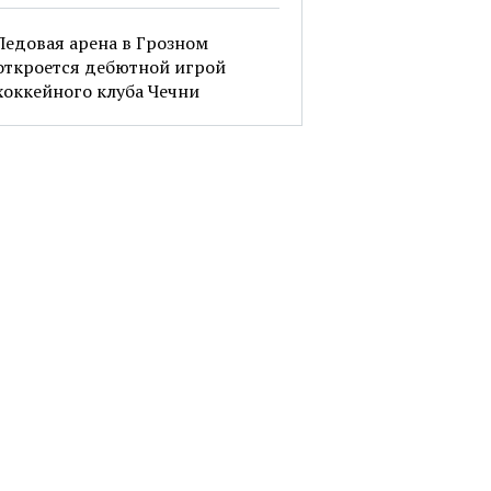
Ледовая арена в Грозном
откроется дебютной игрой
хоккейного клуба Чечни