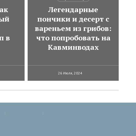
ак
Легендарные
мый
пончики и десерт с
вареньем из грибов:
п в
что попробовать на
Кавминводах
26 Июля, 2024