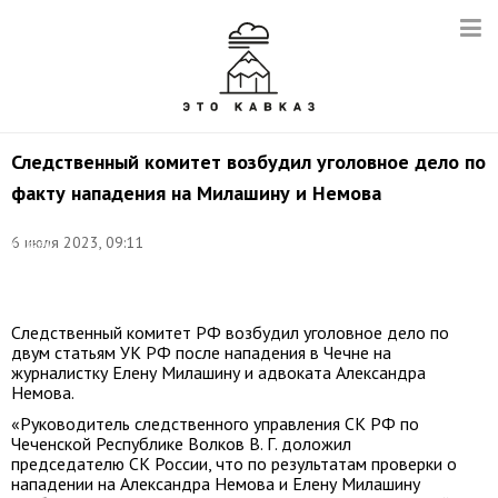
Следственный комитет возбудил уголовное дело по
факту нападения на Милашину и Немова
Фото:
6 июля 2023, 09:11
Сергей
Бобылев/
ТАСС
Следственный комитет РФ возбудил уголовное дело по
двум статьям УК РФ после нападения в Чечне на
журналистку Елену Милашину и адвоката Александра
Немова.
«Руководитель следственного управления СК РФ по
Чеченской Республике Волков В. Г. доложил
председателю СК России, что по результатам проверки о
нападении на Александра Немова и Елену Милашину