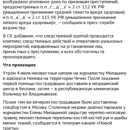
возбуждено уголовное дело по признакам преступлений,
предусмотренных п. п. „г“, „д“, „з“ ч. 2 ст. 112 УК РФ
(умышленное причинение средней тяжести вреда здоровью)
и п. п. „а“, „в“ ч. 2 ст. 115 УК РФ (умышленное причинение
легкого вреда здоровью)», — сообщили в пресс-службе
ведомства.
В СК добавили, что следственной группой проводится
комплекс следственных действий и оперативно-разыскных
мероприятий, направленных на установление лиц,
причастных к преступлению, и всех обстоятельств
произошедшего.
Что произошло
Утром 4 июля неизвестные напали на журналистку Милашину
и адвоката Немова на территории Чечни. После оказания
первой помощи пострадавших доставили в медицинский
центр в Беслане, затем — в республиканскую клиническую
больницу во Владикавказе.
Позже тем же вечером пострадавшие были доставлены
спецбортом в Москву. Столичные медики диагностировали у
журналистки Елены Милашиной закрытую черепно-мозговую
травму, множественные переломы костей кистей рук и ушибы
мягких тканей, сообщается в телеграм-канале «Новой
газеты».