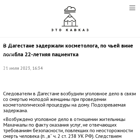
Фото:
В Дагестане задержали косметолога, по чьей вине
пресс-
погибла 22-летняя пациентка
служба
СУ
СК
21 июля 2023, 16:34
России
по
РД
Следователи в Дагестане возбудили уголовное дело в связи
со смертью молодой женщины при проведении
косметологической процедуры на дому. Подозреваемая
задержана.
«Возбуждено уголовное дело в отношении жительницы
Махачкалы по факту оказания услуг, не отвечающих
требованиям безопасности, повлекших по неосторожности
смерть человека (п. „в“ ч. 2 ст. 238 УК РФ). Следствием