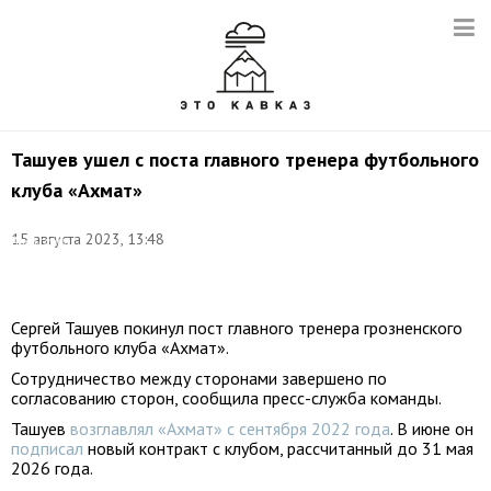
Ташуев ушел с поста главного тренера футбольного
клуба «Ахмат»
Фото:
15 августа 2023, 13:48
Александр
Демьянчук/
ТАСС
Сергей Ташуев покинул пост главного тренера грозненского
футбольного клуба «Ахмат».
Сотрудничество между сторонами завершено по
согласованию сторон, сообщила пресс-служба команды.
Ташуев
возглавлял «Ахмат» с сентября 2022 года
. В июне он
подписал
новый контракт с клубом, рассчитанный до 31 мая
2026 года.