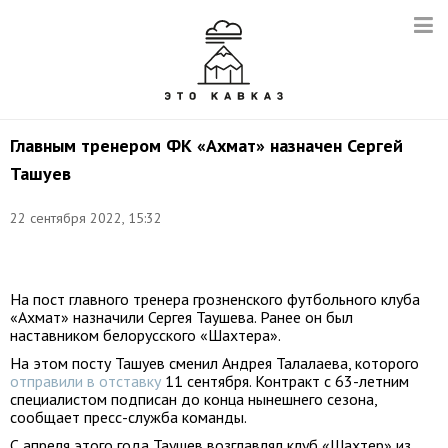
Главным тренером ФК «Ахмат» назначен Сергей
Ташуев
22 сентября 2022, 15:32
Фото:
soccer.ru
На пост главного тренера грозненского футбольного клуба
«Ахмат» назначили Сергея Таушева. Ранее он был
наставником белорусского «Шахтера».
На этом посту Ташуев сменил Андрея Талалаева, которого
отправили в отставку
11 сентября. Контракт с 63-летним
специалистом подписан до конца нынешнего сезона,
сообщает пресс-служба команды.
С апреля этого года Таушев возглавлял клуб «Шахтер» из