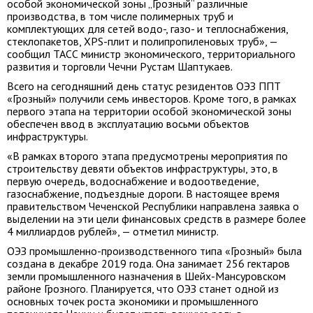
особой экономической зоны „Грозный“ различные
производства, в том числе полимерных труб и
комплектующих для сетей водо-, газо- и теплоснабжения,
стеклопакетов, XPS-плит и полипропиленовых труб», —
сообщил ТАСС министр экономического, территориального
развития и торговли Чечни Рустам Шаптукаев.
Всего на сегодняшний день статус резидентов ОЭЗ ППТ
«Грозный» получили семь инвесторов. Кроме того, в рамках
первого этапа на территории особой экономической зоны
обеспечен ввод в эксплуатацию восьми объектов
инфраструктуры.
«В рамках второго этапа предусмотрены мероприятия по
строительству девяти объектов инфраструктуры, это, в
первую очередь, водоснабжение и водоотведение,
газоснабжение, подъездные дороги. В настоящее время
правительством Чеченской Республики направлена заявка о
выделении на эти цели финансовых средств в размере более
4 миллиардов рублей», — отметил министр.
ОЭЗ промышленно-производственного типа «Грозный» была
создана в декабре 2019 года. Она занимает 256 гектаров
земли промышленного назначения в Шейх-Мансуровском
районе Грозного. Планируется, что ОЭЗ станет одной из
основных точек роста экономики и промышленного