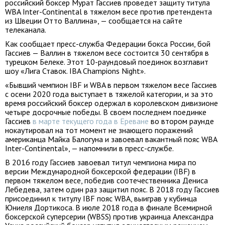
российский боксер Мурат Гассиев проведет защиту титула
WBA Inter-Continental в тяжелом весе против претендента
из Швеции Отто Валлина», — сообщается на сайте
телеканала.
Как сообщает пресс-служба Федерации бокса России, бой
Гассиев — Валлин в тяжелом весе состоится 30 сентября в
турецком Белеке. Этот 10-раундовый поединок возглавит
шоу «Лига Ставок. IBA Champions Night».
«Бывший чемпион IBF и WBA в первом тяжелом весе Гассиев
с осени 2020 года выступает в тяжелой категории, и за это
время российский боксер одержал в королевском дивизионе
четыре досрочные победы. В своем последнем поединке
Гассиев
в марте текущего года в Ереване
во втором раунде
нокаутировал на тот момент не знающего поражений
американца Майка Балогуна и завоевал вакантный пояс WBA
Inter-Continental», — напомнили в пресс-службе.
В 2016 году Гассиев завоевал титул чемпиона мира по
версии Международной боксерской федерации (IBF) в
первом тяжелом весе, победив соотечественника Дениса
Лебедева, затем один раз защитил пояс. В 2018 году Гассиев
присоединил к титулу IBF пояс WBA, выиграв у кубинца
Юниеля Дортикоса. В июле 2018 года в финале Всемирной
боксерской суперсерии (WBSS) против украинца Александра