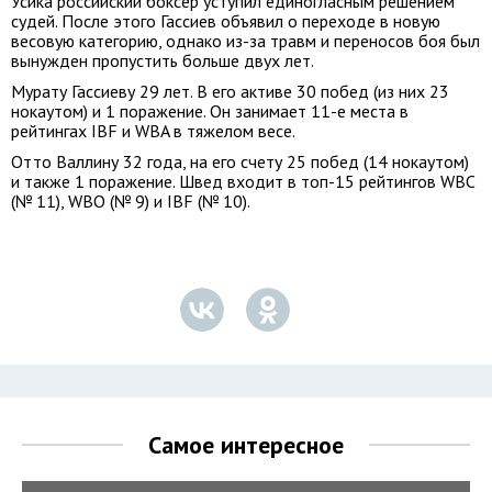
Усика российский боксер уступил единогласным решением
судей. После этого Гассиев объявил о переходе в новую
весовую категорию, однако из-за травм и переносов боя был
вынужден пропустить больше двух лет.
Мурату Гассиеву 29 лет. В его активе 30 побед (из них 23
нокаутом) и 1 поражение. Он занимает 11-е места в
рейтингах IBF и WBA в тяжелом весе.
Отто Валлину 32 года, на его счету 25 побед (14 нокаутом)
и также 1 поражение. Швед входит в топ-15 рейтингов WBC
(№ 11), WBO (№ 9) и IBF (№ 10).
Самое интересное