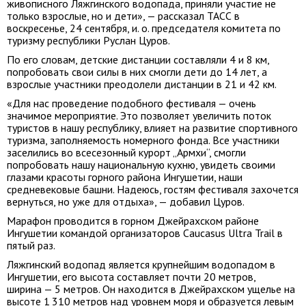
живописного Ляжгинского водопада, приняли участие не
только взрослые, но и дети», — рассказал ТАСС в
воскресенье, 24 сентября, и. о. председателя комитета по
туризму республики Руслан Цуров.
По его словам, детские дистанции составляли 4 и 8 км,
попробовать свои силы в них смогли дети до 14 лет, а
взрослые участники преодолели дистанции в 21 и 42 км.
«Для нас проведение подобного фестиваля — очень
значимое мероприятие. Это позволяет увеличить поток
туристов в нашу республику, влияет на развитие спортивного
туризма, заполняемость номерного фонда. Все участники
заселились во всесезонный курорт „Армхи“, смогли
попробовать нашу национальную кухню, увидеть своими
глазами красоты горного района Ингушетии, наши
средневековые башни. Надеюсь, гостям фестиваля захочется
вернуться, но уже для отдыха», — добавил Цуров.
Марафон проводится в горном Джейрахском районе
Ингушетии командой организаторов Caucasus Ultra Trail в
пятый раз.
Ляжгинский водопад является крупнейшим водопадом в
Ингушетии, его высота составляет почти 20 метров,
ширина — 5 метров. Он находится в Джейрахском ущелье на
высоте 1 310 метров над уровнем моря и образуется левым