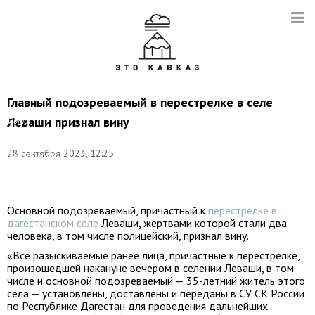
Главный подозреваемый в перестрелке в селе
Леваши признал вину
Фото:
пресс-
служба
28 сентября 2023, 12:25
дагестанского
управления
СК
Основной подозреваемый, причастный к
перестрелке в
дагестанском селе
Леваши, жертвами которой стали два
человека, в том числе полицейский, признал вину.
«Все разыскиваемые ранее лица, причастные к перестрелке,
произошедшей накануне вечером в селении Леваши, в том
числе и основной подозреваемый — 35-летний житель этого
села — установлены, доставлены и переданы в СУ СК России
по Республике Дагестан для проведения дальнейших