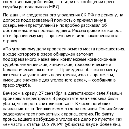
следственных действий», — говорится сообщении пресс-
службы регионального МВД.
По данным следственного управления СК РФ по региону, на
допросе подозреваемый полностью признал вину в
совершении преступлений и подробно рассказал об
обстоятельствах произошедшего. Рассматривается вопрос
об избрании ему меры пресечения в виде заключения под
стражу.
«По уголовному делу проведен осмотр места происшествия,
в ходе которого в озере обнаружен автомат
подозреваемого, назначены комплексные комиссионные
судебно-медицинские, химические, трасологические и
баллистические экспертизы. Проведены обыски по месту
жительства участников перестрелки, изъяты предметы,
имеющие значение для уголовного дела», — сообщили в
пресс-службе.
Вечером в среду, 27 сентября, в дагестанском селе Леваши
произошла перестрелка. В результате два человека были
убиты, четверо госпитализированы. В числе погибших —
начальник тыла Левашинского отдела полиции. Полицейские
задержали трех причастных к происшествию. По факту
происшедшего возбуждено уголовное дело по пунктам «а»,
«е» части 2 статьи 105 УК РФ (убийство двух и более лиц,