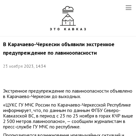
В Карачаево-Черкесии объявили экстренное
предупреждение по лавиноопасности
Фото:
23 ноября 2023, 14:34
Нестеренко
Наталья/
ТАСС
Экстренное предупреждение по лавиноопасности объявлено
в Карачаево-Черкесии до выходных.
«ЦУКС ГУ МЧС России по Карачаево-Черкесской Республике
информирует, что, по данным по данным ФГБУ Северо-
Кавказской ВС, в период с 23 по 25 ноября в горах КЧР выше
2 500 метров лавиноопасно», — сообщили журналистам в
пресс-службе ГУ МЧС по республике.
Прогнозируется возникновение чрезвычайных ситуаций и