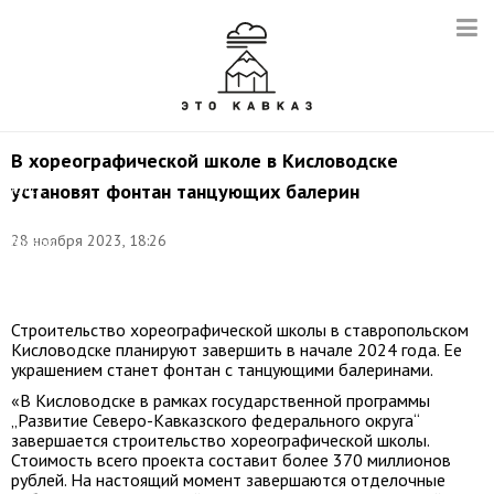
В хореографической школе в Кисловодске
Балетный
установят фонтан танцующих балерин
класс.
Фото
(архив):
28 ноября 2023, 18:26
Валерий
Шарифулин/
ТАСС
Строительство хореографической школы в ставропольском
Кисловодске планируют завершить в начале 2024 года. Ее
украшением станет фонтан с танцующими балеринами.
«В Кисловодске в рамках государственной программы
„Развитие Северо-Кавказского федерального округа“
завершается строительство хореографической школы.
Стоимость всего проекта составит более 370 миллионов
рублей. На настоящий момент завершаются отделочные