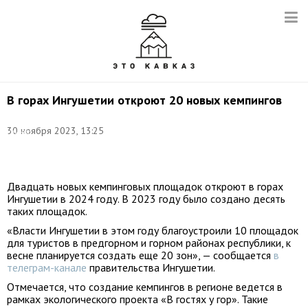
В горах Ингушетии откроют 20 новых кемпингов
Фото:
пресс-
30 ноября 2023, 13:25
служба
правительства
Ингушетии
Двадцать новых кемпинговых площадок откроют в горах
Ингушетии в 2024 году. В 2023 году было создано десять
таких площадок.
«Власти Ингушетии в этом году благоустроили 10 площадок
для туристов в предгорном и горном районах республики, к
весне планируется создать еще 20 зон», — сообщается
в
телеграм-канале
правительства Ингушетии.
Отмечается, что создание кемпингов в регионе ведется в
рамках экологического проекта «В гостях у гор». Такие