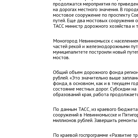
продолжатся мероприятия по приведе
на дорогах местного значения. В город
мостовое сооружение по проспекту Со
путей. Еще два мостовых сооружения 
ТАСС министр дорожного хозяйства и т
Моногород Невинномысск с населением
частей рекой и железнодорожными пут
муниципалитете построили новый путе
мостов.
Общий объем дорожного фонда регион
рублей. «Это значительно выше заплан
фонда, в основном, как и в текущем го
состояние местных дорог. Субсидии на
образований края, работа продолжаетс
По данным ТАСС, из краевого бюджета
сооружений в Невинномысске и Пятигор
миллионов рублей. Завершить ремонты 
По краевой госпрограмме «Развитие тр