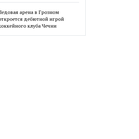
Ледовая арена в Грозном
откроется дебютной игрой
хоккейного клуба Чечни