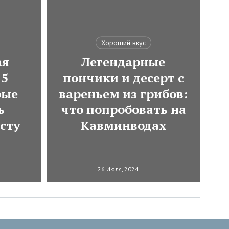
Хороший вкус
ая
Легендарные
 5
пончики и десерт с
рые
вареньем из грибов:
ь
что попробовать на
сту
Кавминводах
26 Июля, 2024