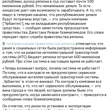
республики, доход региона в год составит почти 500
миллионов рублей. Это немаленькие деньги. То есть
концессия дает нам возможность зарабатывать. А то, что
пишут в телеграм-каналах, что республиканские деньги
будут потрачены впустую, — это деньги компании
["Урбантех"], мы не вкладываем республиканские
средства», — сообщил заместитель председателя
правительства Дагестана Ризван Газимагомедов. Его слова
передает пресс-служба правительства региона.
В
телеграм-канале правительства региона
отмечается, что
ранее в социальных сетях была распространена информация
о том, что на развитие интеллектуальной транспортной
системы (ИТС) бюджет региона потратил 600 миллионов
рублей. При этом система в настоящее время не работает.
«Теперь возникает вопрос, почему система не работает?
Потому, что в контракте не предусмотрено сервисное
обслуживание интеллектуальной транспортной системы.
„Урбантех“ в этом не виноват. По контракту компания все
выполнила, а то, что нет сервисного обслуживания, — это
вина города и тех людей, которые должны были это
предусмотреть, когда заключался контракт», — приводятся в
сообщении слова Газимагомедова.
Он отметил, что риски по установке и эксплуатации