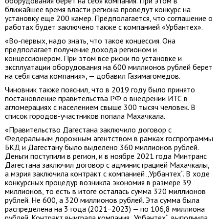
оборудования берет на себя компания. При этом в
ближайшее время власти региона проведут конкурс на
установку еще 200 камер. Предполагается, что соглашение о
работах будет заключено также с компанией «Урбантех».
«Во-первых, надо знать, что такое концессия. Она
предполагает получение дохода регионом и
концессионером. При этом все риски по установке и
эксплуатации оборудования на 600 миллионов рублей берет
на себя сама компания», — добавил Газимагомедов.
Чиновник также пояснил, что в 2019 году было принято
постановление правительства РФ о внедрении ИТС в
агломерациях с населением свыше 300 тысяч человек. В
список городов-участников попала Махачкала.
«Правительство Дагестана заключило договор с
Федеральным дорожным агентством в рамках госпрограммы
БКД и Дагестану было выделено 360 миллионов рублей.
Деньги поступили в регион, и в ноябре 2021 года Минтранс
Дагестана заключил договор с администрацией Махачкалы,
а мэрия заключила контракт с компанией „Урбантех“. В ходе
конкурсных процедур возникла экономия в размере 39
миллионов, то есть в итоге осталась сумма 320 миллионов
рублей. Не 600, а 320 миллионов рублей. Эта сумма была
распределена на 3 года (2021−2023) — по 106,8 миллиона
рублей. Контракт выиграла компания „Урбантех“, выполнила