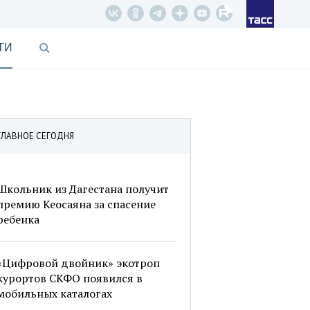
ТИ
ГЛАВНОЕ СЕГОДНЯ
Школьник из Дагестана получит
премию Кеосаяна за спасение
ребенка
«Цифровой двойник» экотроп
курортов СКФО появился в
мобильных каталогах