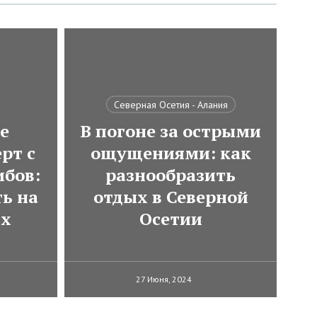
Северная Осетия - Алания
е
В погоне за острыми
рт с
ощущениями: как
ибов:
разнообразить
ь на
отдых в Северной
ах
Осетии
27 Июня, 2024