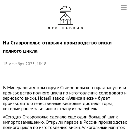
На Ставрополье открыли производство виски
полного цикла
Фото
(архив):
18 декабря 2023, 18:18
Евгений
Костин/
ТАСС
В Минераловодском округе Ставропольского края запустили
производство полного цикла по изготовлению солодового и
зернового виски. Новый завод «Алвиса виски» будет
производить отечественные висковые дистилляторы,
которые ранее завозили в страну из-за рубежа.
«Сегодня Ставрополье сделало еще один большой шаг к
импортозамещению. Открыли первое в России производство
полного цикла по изготовлению виски. Алкогольный напиток