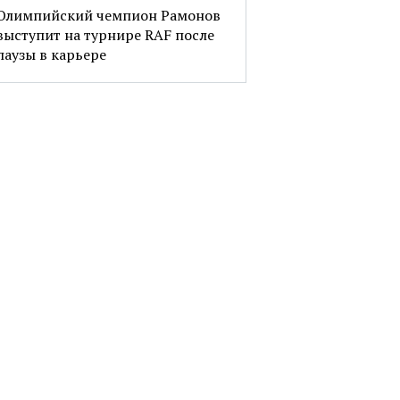
Олимпийский чемпион Рамонов
выступит на турнире RAF после
паузы в карьере