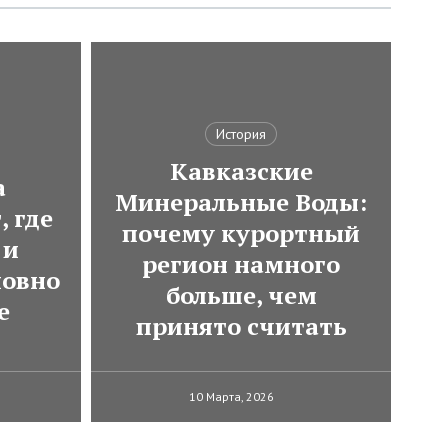
История
Кавказские
а
Минеральные Воды:
, где
почему курортный
 и
регион намного
ловно
больше, чем
е
принято считать
10 Марта, 2026