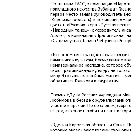
По данным ТАСС, в номинации «Народн
прикладного искусства Зубайдат Гасан
первое место заняла руководитель ан
(Кировская область), в номинации «На
цвет» и «Русичи», хора «Русская песня
«Народный танец» - руководитель анс
Адыгея), в номинации «Традиционная н
«Судьбинушка» Галина Чебунина (Респуб
«Мы огромная страна, которая говорит 
памятников культуры, бесчисленное кол
нематериальное наследие, которое объ
свою традиционную культуру не только 
миру. Это ваша важнейшая миссия — ми
обратилась Голикова к лауреатам.
Премия «Душа России» учреждена Мини
Любимова в беседе с журналистами отм
участие в премии. По ее словам, жюри 
из тех, кто знает, любит и ценит истор
«Здесь и Кировская область, и Санкт-Пе
которые вкладывают годами свои опыт 