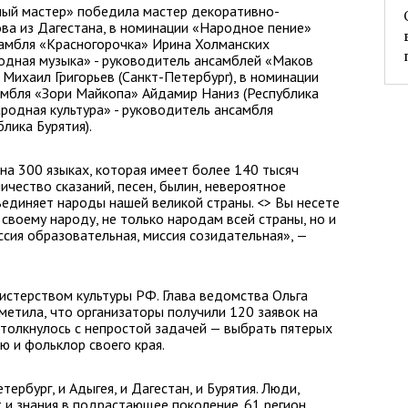
ый мастер» победила мастер декоративно-
ова из Дагестана, в номинации «Народное пение»
самбля «Красногорочка» Ирина Холманских
родная музыка» - руководитель ансамблей «Маков
» Михаил Григорьев (Санкт-Петербург), в номинации
амбля «Зори Майкопа» Айдамир Наниз (Республика
ародная культура» - руководитель ансамбля
лика Бурятия).
на 300 языках, которая имеет более 140 тысяч
ичество сказаний, песен, былин, невероятное
единяет народы нашей великой страны. <> Вы несете
своему народу, не только народам всей страны, но и
ссия образовательная, миссия созидательная», —
стерством культуры РФ. Глава ведомства Ольга
етила, что организаторы получили 120 заявок на
столкнулось с непростой задачей — выбрать пятерых
ию и фольклор своего края.
тербург, и Адыгея, и Дагестан, и Бурятия. Люди,
и знания в подрастающее поколение. 61 регион