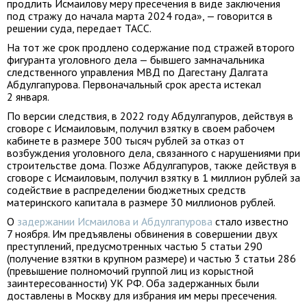
продлить Исмаилову меру пресечения в виде заключения
под стражу до начала марта 2024 года», — говорится в
решении суда, передает ТАСС.
На тот же срок продлено содержание под стражей второго
фигуранта уголовного дела — бывшего замначальника
следственного управления МВД по Дагестану Далгата
Абдулгапурова. Первоначальный срок ареста истекал
2 января.
По версии следствия, в 2022 году Абдулгапуров, действуя в
сговоре с Исмаиловым, получил взятку в своем рабочем
кабинете в размере 300 тысяч рублей за отказ от
возбуждения уголовного дела, связанного с нарушениями при
строительстве дома. Позже Абдулгапуров, также действуя в
сговоре с Исмаиловым, получил взятку в 1 миллион рублей за
содействие в распределении бюджетных средств
материнского капитала в размере 30 миллионов рублей.
О
задержании Исмаилова и Абдулгапурова
стало известно
7 ноября. Им предъявлены обвинения в совершении двух
преступлений, предусмотренных частью 5 статьи 290
(получение взятки в крупном размере) и частью 3 статьи 286
(превышение полномочий группой лиц из корыстной
заинтересованности) УК РФ. Оба задержанных были
доставлены в Москву для избрания им меры пресечения.