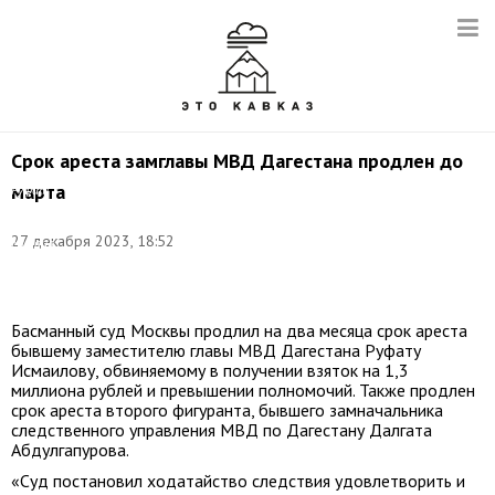
Срок ареста замглавы МВД Дагестана продлен до
марта
Руфат
Исмаилов.
Фото:
27 декабря 2023, 18:52
Михаил
Синицын/
ТАСС
Басманный суд Москвы продлил на два месяца срок ареста
бывшему заместителю главы МВД Дагестана Руфату
Исмаилову, обвиняемому в получении взяток на 1,3
миллиона рублей и превышении полномочий. Также продлен
срок ареста второго фигуранта, бывшего замначальника
следственного управления МВД по Дагестану Далгата
Абдулгапурова.
«Суд постановил ходатайство следствия удовлетворить и