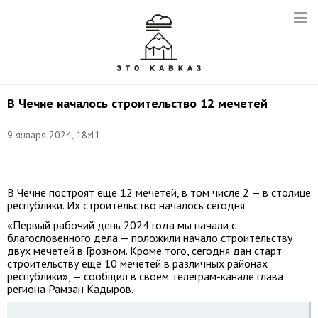
В Чечне началось строительство 12 мечетей
Фото
(архив):
9 января 2024, 18:41
Елена
Афонина/
ТАСС
В Чечне построят еще 12 мечетей, в том числе 2 — в столице
республики. Их строительство началось сегодня.
«Первый рабочий день 2024 года мы начали с
благословенного дела — положили начало строительству
двух мечетей в Грозном. Кроме того, сегодня дан старт
строительству еще 10 мечетей в различных районах
республики», — сообщил в своем телеграм-канале глава
региона Рамзан Кадыров.