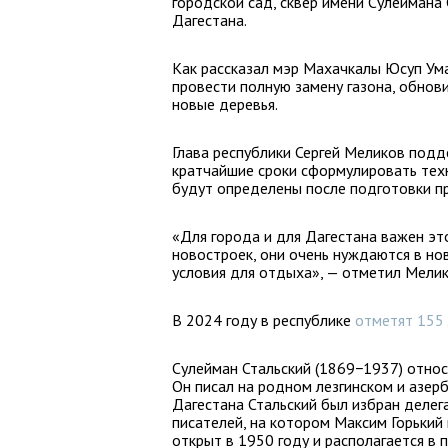
городской сад, сквер имени Сулеймана
Дагестана.
Как рассказал мэр Махачкалы Юсуп Ума
провести полную замену газона, обнов
новые деревья.
Глава республики Сергей Меликов подд
кратчайшие сроки сформулировать техн
будут определены после подготовки пр
«Для города и для Дагестана важен это
новостроек, они очень нуждаются в н
условия для отдыха», — отметил Мелик
В 2024 году в республике
отметят 155 
Сулейман Стальский (1869−1937) относи
Он писал на родном лезгинском и азер
Дагестана Стальский был избран делег
писателей, на котором Максим Горький
открыт в 1950 году и располагается в 