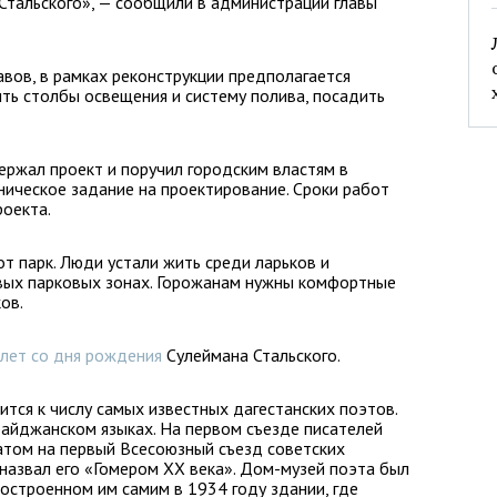
 Стальского», — сообщили в администрации главы
вов, в рамках реконструкции предполагается
ить столбы освещения и систему полива, посадить
ержал проект и поручил городским властям в
ическое задание на проектирование. Сроки работ
оекта.
т парк. Люди устали жить среди ларьков и
овых парковых зонах. Горожанам нужны комфортные
ов.
лет со дня рождения
Сулеймана Стальского.
тся к числу самых известных дагестанских поэтов.
байджанском языках. На первом съезде писателей
атом на первый Всесоюзный съезд советских
 назвал его «Гомером XX века». Дом-музей поэта был
построенном им самим в 1934 году здании, где