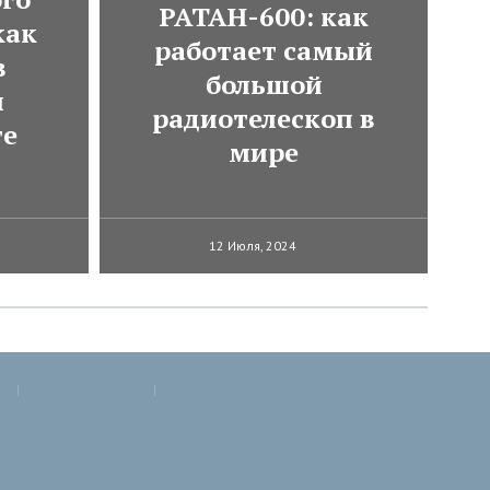
РАТАН-600: как
как
работает самый
в
большой
м
радиотелескоп в
те
мире
12 Июля, 2024