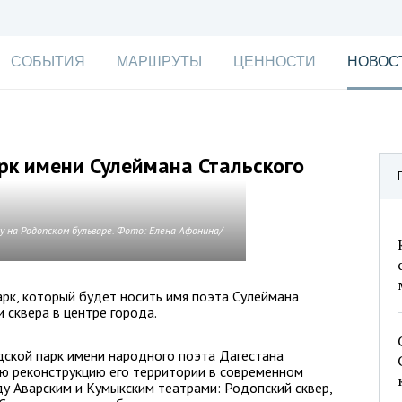
СОБЫТИЯ
МАРШРУТЫ
ЦЕННОСТИ
НОВОС
рк имени Сулеймана Стальского
 на Родопском бульваре. Фото: Елена Афонина/
арк, который будет носить имя поэта Сулеймана
и сквера в центре города.
дской парк имени народного поэта Дагестана
ую реконструкцию его территории в современном
ду Аварским и Кумыкским театрами: Родопский сквер,