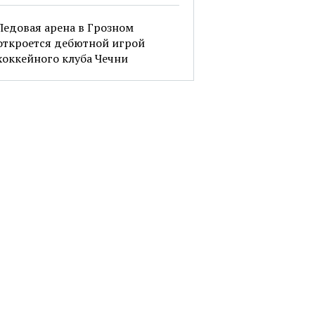
Ледовая арена в Грозном
откроется дебютной игрой
хоккейного клуба Чечни