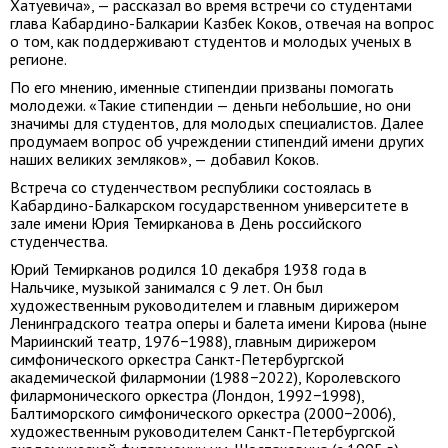
Хатуевича», — рассказал во время встречи со студентами
глава Кабардино-Балкарии Казбек Коков, отвечая на вопрос
о том, как поддерживают студентов и молодых ученых в
регионе.
По его мнению, именные стипендии призваны помогать
молодежи. «Такие стипендии — деньги небольшие, но они
значимы для студентов, для молодых специалистов. Далее
продумаем вопрос об учреждении стипендий имени других
наших великих земляков», — добавил Коков.
Встреча со студенчеством республики состоялась в
Кабардино-Балкарском государственном университете в
зале имени Юрия Темирканова в День российского
студенчества.
Юрий Темирканов родился 10 декабря 1938 года в
Нальчике, музыкой занимался с 9 лет. Он был
художественным руководителем и главным дирижером
Ленинградского театра оперы и балета имени Кирова (ныне
Мариинский театр, 1976−1988), главным дирижером
симфонического оркестра Санкт-Петербургской
академической филармонии (1988−2022), Королевского
филармонического оркестра (Лондон, 1992−1998),
Балтиморского симфонического оркестра (2000−2006),
художественным руководителем Санкт-Петербургской