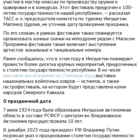
участие в мастер-классах по производству оружия и
гравировке и в конкурсах. Этот фестиваль приурочен к 100-
летию государственности нашей республики», — рассказал
ТАСС и. о. председателя комитета по туризму Ингушетии
Магомед Цуроев, не уточнив дату проведения праздника.
По его словам, в рамках фестиваля также планируется
организовать конные скачки на ипподроме рядом с Магасом.
Программа фестиваля также включает выступления
артистов: вокальные и танцевальные номера.
Ранее сообщалось, что в этом году в Ингушетии планируют
провести более десятка крупных мероприятий, приуроченных
к столетию государственности республики. В их числе
массовое восхождение на Столовую гору
, выставка
национальных войлочных ковров — истингов, а также
гастрофестиваль, на котором будет представлена кухня
народов Северного Кавказа.
О праздничной дате
7 июля 1924 года была образована Ингушская автономная
область в составе РСФСР с центром во Владикавказе.
Автономия просуществовала 10 лет.
В декабре 2023 года президент РФ Владимир Путин
подписал указ о праздновании столетия государственности