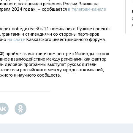
ионного потенциала регионов России. Заявки на
преля 2024 года», — сообщается
в телеграм-канале
берет победителей в 11 номинациях. Лучшие проекты
 грантами и стипендиями со стороны партнеров
ожно
на сайте
Кавказского инвестиционного форума.
Ф) пройдет в выставочном центре «Минводы экспо»
ивное взаимодействие между регионами как фактор
ами деловой программы выступят руководители
ставители российских и международных компаний,
жного и научного сообществ.