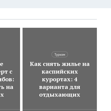
Туризм
е
Как снять жилье на
рт с
каспийских
ибов:
курортах: 4
ь на
варианта для
ах
отдыхающих