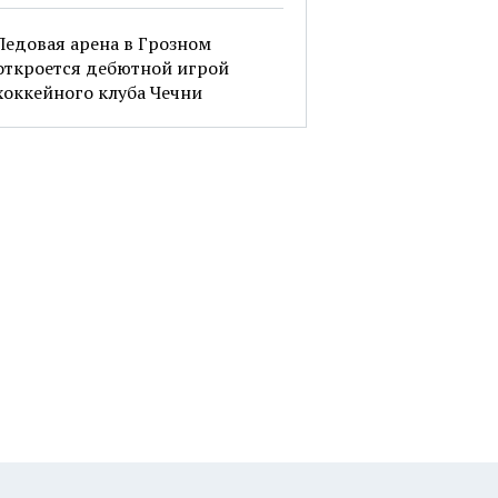
Ледовая арена в Грозном
откроется дебютной игрой
хоккейного клуба Чечни