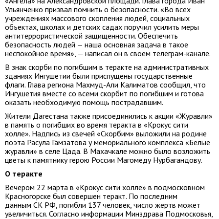
«Ангела» на Александровской площади. Глава города Иван
Ульянченко призвал помнить о безопасности. «Во всех
учреждениях массового скопления людей, социальных
объектах, школах и детских садах поручил усилить меры
антитеррористической защищенности. Обеспечить
безопасность людей — наша основная задача в такое
неспокойное время», — написал он в своем телеграм-канале.
В знак скорби по погибшим в теракте на административных
зданиях Ингушетии были приспущены государственные
флаги. Глава региона Махмуд-Али Калиматов сообщил, что
Ингушетия вместе со всеми скорбит по погибшим и готова
оказать необходимую помощь пострадавшим.
Жители Дагестана также присоединились к акции «Журавли»
в память о погибших во время теракта в «Крокус сити
холле». Надпись из свечей «Скорбим» выложили на родине
поэта Расула Гамзатова у мемориального комплекса «Белые
журавли» в селе Цада. В Махачкале можно было возложить
цветы к памятнику герою России Магомеду Нурбагандову.
О теракте
Вечером 22 марта в «Крокус сити холле» в подмосковном
Красногорске был совершен теракт. По последним
данным СК РФ, погибли 137 человек, число жертв может
увеличиться. Согласно информации Минздрава Подмосковья,