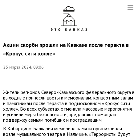
Акции скорби прошли на Кавказе после теракта в
«Крокус сити холле»
Фото:
25 марта 2024, 09:06
Донат
Сорокин/
ТАСС
Жители регионов Северо-Кавказского федерального округа в
выходные принесли цветы к мемориалам, концертным залам
и памятникам после теракта в подмосковном «Крокус сити
холле». Во всех субъектах отменили массовые мероприятия
и усилили меры безопасности, предлагают помощь и
поддержку семьям погибших и пострадавшим.
В Кабардино-Балкарии мемориал памяти организовали
возле музыкального театра в Нальчике. «Террористы будут