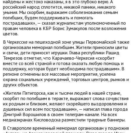
найдены и жестоко наказаны, я в это глубоко верю. А
российский народ сплотится, никакой паники, никакого
уныния. Мы скорбим, выражаем соболезнования семьям
погибших, будем поддерживать и помогать
пострадавших», — сказал журналистам уполномоченный по
правам человека в КБР Борис Зумакулов после возложения
цветов.
В Черкесске на пешеходной зоне улицы Первомайской также
организовали мемориал погибшим. Жители приносили цветы
и свечи, дети приносят игрушки. Глава республики Рашид
Темрезов отметил, что Карачаево-Черкесия «скорбит
вместе со всей страной и готова оказать любую помощь и
поддержку, которая будет необходима пострадавшим». В
регионе отменены все массовые мероприятия, усилена
охрана социальных учреждений, торговых центров, рынков и
других объектов.
«Жители Пятигорска, как и тысячи людей в нашей стране,
скорбят по погибшим в теракте, выражают слова сочувствия
их родным и близким, желают скорейшего выздоровления и
душевных сил всем пострадавшим», — написал глава города
Дмитрий Ворошилов в своем телеграм-канале. На всех
медиаэкранах Кисловодска разместили траурные баннеры.
В Ставрополе временный мемориал организован у подножия