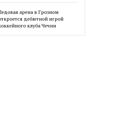
Ледовая арена в Грозном
откроется дебютной игрой
хоккейного клуба Чечни