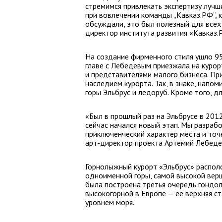
стремимся привлекать экспертизу лучши
при вовлечении команды „Кавказ.РФ“, ка
обсуждали, это был полезный для всех
директор института развития «Кавказ
На создание фирменного стиля ушло 95
главе с Лебедевым приезжала на куро
и представителями малого бизнеса. Пр
наследием курорта. Так, в знаке, нап
горы Эльбрус и ледоруб. Кроме того, 
«Был в прошлый раз на Эльбрусе в 2012
сейчас начался новый этап. Мы разраб
приключенческий характер места и то
арт-директор проекта Артемий Лебеде
Горнолыжный курорт «Эльбрус» распол
одноименной горы, самой высокой верш
была построена третья очередь гондол
высокогорной в Европе — ее верхняя с
уровнем моря.