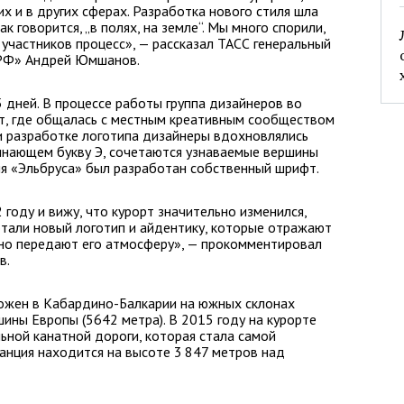
х и в других сферах. Разработка нового стиля шла
к говорится, „в полях, на земле“. Мы много спорили,
 участников процесс», — рассказал ТАСС генеральный
.РФ» Андрей Юмшанов.
 дней. В процессе работы группа дизайнеров во
рт, где общалась с местным креативным сообществом
и разработке логотипа дизайнеры вдохновлялись
оминающем букву Э, сочетаются узнаваемые вершины
для «Эльбруса» был разработан собственный шрифт.
 году и вижу, что курорт значительно изменился,
отали новый логотип и айдентику, которые отражают
чно передают его атмосферу», — прокомментировал
в.
ожен в Кабардино-Балкарии на южных склонах
ины Европы (5642 метра). В 2015 году на курорте
ьной канатной дороги, которая стала самой
танция находится на высоте 3 847 метров над