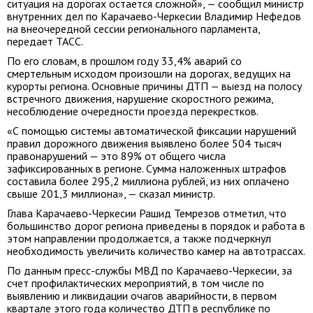
ситуация на дорогах остается сложной», — сообщил министр
внутренних дел по Карачаево-Черкесии Владимир Нефедов
на внеочередной сессии регионального парламента,
передает ТАСС.
По его словам, в прошлом году 33,4% аварий со
смертельным исходом произошли на дорогах, ведущих на
курорты региона. Основные причины ДТП — выезд на полосу
встречного движения, нарушение скоростного режима,
несоблюдение очередности проезда перекрестков.
«С помощью системы автоматической фиксации нарушений
правил дорожного движения выявлено более 504 тысяч
правонарушений — это 89% от общего числа
зафиксированных в регионе. Сумма наложенных штрафов
составила более 295,2 миллиона рублей, из них оплачено
свыше 201,3 миллиона», — сказал министр.
Глава Карачаево-Черкесии Рашид Темрезов отметил, что
большинство дорог региона приведены в порядок и работа в
этом направлении продолжается, а также подчеркнул
необходимость увеличить количество камер на автотрассах.
По данным пресс-службы МВД по Карачаево-Черкесии, за
счет профилактических мероприятий, в том числе по
выявлению и ликвидации очагов аварийности, в первом
квартале этого года количество ДТП в республике по