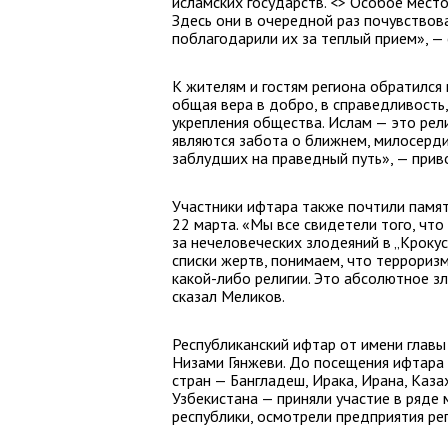
исламских государств. <> Особое мест
Здесь они в очередной раз почувствов
поблагодарили их за теплый прием», — 
К жителям и гостям региона обратился
общая вера в добро, в справедливость
укрепления общества. Ислам — это рел
являются забота о ближнем, милосерди
заблудших на праведный путь», — прив
Участники ифтара также почтили памят
22 марта. «Мы все свидетели того, что 
за нечеловеческих злодеяний в „Крокус
списки жертв, понимаем, что террориз
какой-либо религии. Это абсолютное зл
сказал Меликов.
Республиканский ифтар от имени глав
Низами Гянжеви. До посещения ифтара
стран — Бангладеш, Ирака, Ирана, Каза
Узбекистана — приняли участие в ряде 
республики, осмотрели предприятия ре