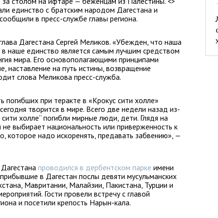
о за столом на ифтаре — беженцам из Палестины. <>
али единство с братским народом Дагестана и
сообщили в пресс-службе главы региона.
 глава Дагестана Сергей Меликов. «Убежден, что наша
, в наше единство является самым лучшим средством
игия мира. Его основополагающими принципами
е, наставление на путь истины, возвращение
одит слова Меликова пресс-служба.
ь погибших при теракте в «Крокус сити холле»
сегодня творится в мире. Всего две недели назад из-
 сити холле“ погибли мирные люди, дети. Глядя на
м не выбирает национальность или приверженность к
о, которое надо искоренять, предавать забвению», —
ы Дагестана
проводился в дербентском парке
имени
 прибывшие в Дагестан послы девяти мусульманских
хстана, Мавритании, Малайзии, Пакистана, Турции и
мероприятий. Гости провели встречу с главой
гиона и посетили крепость Нарын-кала.