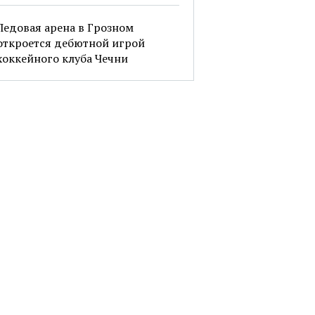
Ледовая арена в Грозном
откроется дебютной игрой
хоккейного клуба Чечни