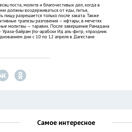
сяц поста, молитв и благочестивых дел, когда в
 они должны воздерживаться от еды, питья,
ть пищу разрешается только после заката. Также
ктивные трапезы разговения — ифтары, в мечетях
ные молитвы — таравих. После завершения Рамадана
— Ураза-байрам (по-арабски Ид аль-фитр, «праздник
азднованием дни с 10 по 12 апреля в Дагестане
Самое интересное