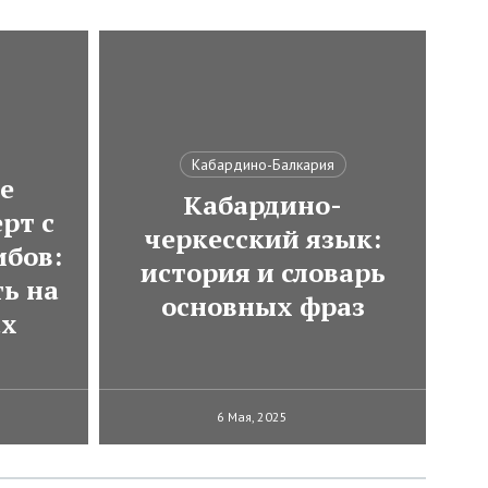
Кабардино-Балкария
е
Кабардино-
рт с
черкесский язык:
ибов:
история и словарь
ь на
основных фраз
ах
6 Мая, 2025