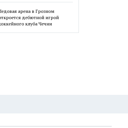
Ледовая арена в Грозном
откроется дебютной игрой
хоккейного клуба Чечни