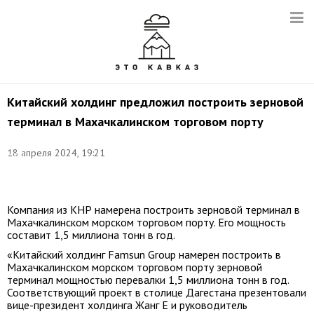
Китайский холдинг предложил построить зерновой
терминал в Махачкалинском торговом порту
Фото:
18 апреля 2024, 19:21
Муса
Салгереев/
ТАСС
Компания из КНР намерена построить зерновой терминал в
Махачкалинском морском торговом порту. Его мощность
составит 1,5 миллиона тонн в год.
«Китайский холдинг Famsun Group намерен построить в
Махачкалинском морском торговом порту зерновой
терминал мощностью перевалки 1,5 миллиона тонн в год.
Соответствующий проект в столице Дагестана презентовали
вице-президент холдинга Жанг Е и руководитель