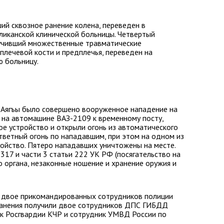
ий сквозное ранение колена, переведен в
ликанской клинической больницы. Четвертый
учивший множественные травматические
плечевой кости и предплечья, переведен на
ю больницу.
а-Аягъы было совершено вооруженное нападение на
 на автомашине ВАЗ-2109 к временному посту,
ое устройство и открыли огонь из автоматического
тветный огонь по нападавшим, при этом на одном из
ойство. Пятеро нападавших уничтожены на месте.
317 и части 3 статьи 222 УК РФ (посягательство на
 органа, незаконные ношение и хранение оружия и
и двое прикомандированных сотрудников полиции
Ранения получили двое сотрудников ДПС ГИБДД
к Росгвардии КЧР и сотрудник УМВД России по