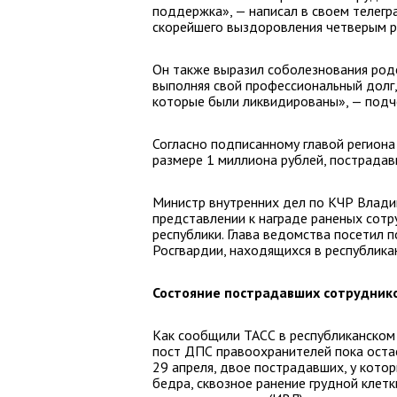
поддержка», — написал в своем телегр
скорейшего выздоровления четверым р
Он также выразил соболезнования родс
выполняя свой профессиональный долг
которые были ликвидированы», — подч
Согласно подписанному главой региона
размере 1 миллиона рублей, пострадав
Министр внутренних дел по КЧР Влад
представлении к награде раненых сот
республики. Глава ведомства посетил
Росгвардии, находящихся в республика
Состояние пострадавших сотрудник
Как сообщили ТАСС в республиканском
пост ДПС правоохранителей пока оста
29 апреля, двое пострадавших, у кото
бедра, сквозное ранение грудной клет