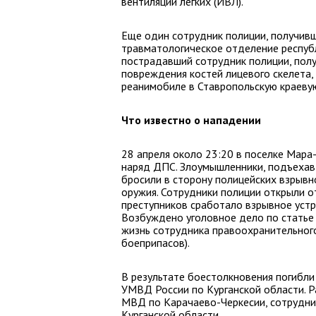
вентиляции легких (ИВЛ).
Еще один сотрудник полиции, получивш
травматологическое отделение респуб
пострадавший сотрудник полиции, пол
повреждения костей лицевого скелета, 
реанимобиле в Ставропольскую краеву
Что известно о нападении
28 апреля около 23:20 в поселке Мар
наряд ДПС. Злоумышленники, подъехав
бросили в сторону полицейских взрывн
оружия. Сотрудники полиции открыли о
преступников сработало взрывное устр
Возбуждено уголовное дело по статье 
жизнь сотрудника правоохранительного
боеприпасов).
В результате боестолкновения погибл
УМВД России по Курганской области. 
МВД по Карачаево-Черкесии, сотрудни
Курганской области.