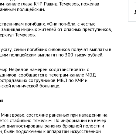
ам-канале глава КЧР Рашид Темрезов, пожелав
аненым полицейским.
твенникам погибших. «Они погибли, с честью
, защищая мирных жителей от опасных преступников,
еркнул Темрезов.
 указу, семьи погибших силовиков получат выплаты в
шим полицейским выплатят по 300 тысяч рублей.
имир Нефедов намерен ходатайствовать о
рудников, сообщается в телеграм-канале МВД
 пострадавших сотрудников МВД по КЧР и
нской клинической больнице.
ов
 Минздраве, состояние раненных при нападении на
ется стабильно тяжелым. По информации на вечер
рых диагностированы ранения брюшной полости и
ки, были подключены к аппаратам искусственной