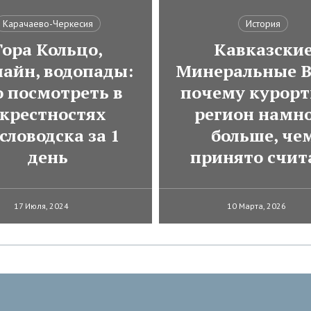
Карачаево-Черкесия
История
Гора Кольцо,
Кавказски
лайн, водопады:
Минеральные В
о посмотреть в
почему курор
крестностях
регион намн
словодска за 1
больше, че
день
принято счит
17 Июля, 2024
10 Марта, 2026