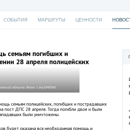
СОБЫТИЯ
МАРШРУТЫ
ЦЕННОСТИ
НОВОС
щь семьям погибших и
ении 28 апреля полицейских
ганской области. Фото: t.me/UMVD45
мощь семьям полицейских, погибших и пострадавших
на пост ДПС 28 апреля. Тогда погибли двое и были
нападавших были уничтожены.
ков будет оказана вся необходимая помощь и