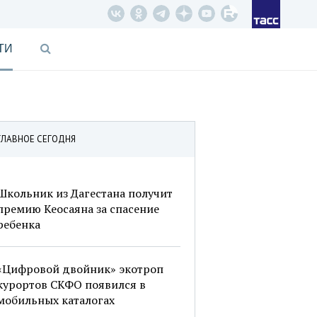
ТИ
ГЛАВНОЕ СЕГОДНЯ
Школьник из Дагестана получит
премию Кеосаяна за спасение
ребенка
«Цифровой двойник» экотроп
курортов СКФО появился в
мобильных каталогах