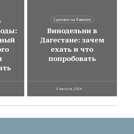
е
Сделано на Кавказе
оды:
Винодельни в
тный
Дагестане: зачем
ого
ехать и что
м
попробовать
ать
5 Августа, 2024