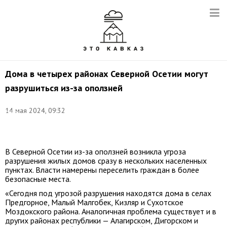
Дома в четырех районах Северной Осетии могут
разрушиться из-за оползней
Фото:
14 мая 2024, 09:32
Иван
Высочинский/
ТАСС
В Северной Осетии из-за оползней возникла угроза
разрушения жилых домов сразу в нескольких населенных
пунктах. Власти намерены переселить граждан в более
безопасные места.
«Сегодня под угрозой разрушения находятся дома в селах
Предгорное, Малый Малгобек, Кизляр и Сухотское
Моздокского района. Аналогичная проблема существует и в
других районах республики — Алагирском, Дигорском и