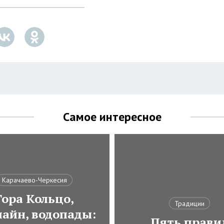
Самое интересное
Карачаево-Черкесия
Гора Кольцо,
Традиции
лайн, водопады:
Пять прави