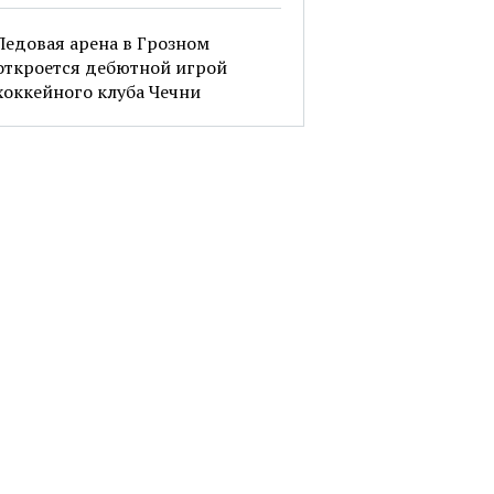
Ледовая арена в Грозном
откроется дебютной игрой
хоккейного клуба Чечни