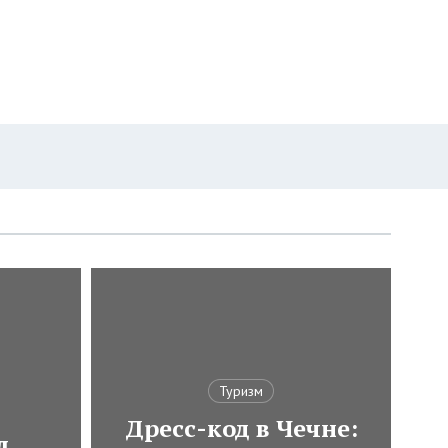
Туризм
Дресс-код в Чечне:
л