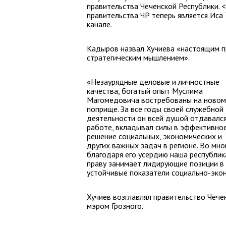
правительства Чеченской Республики.
правительства ЧР теперь является Иса
канале.
Кадыров назвал Хучиева «настоящим п
стратегическим мышлением».
«Незаурядные деловые и личностные
качества, богатый опыт Муслима
Магомедовича востребованы на новом
поприще. За все годы своей служебной
деятельности он всей душой отдавалс
работе, вкладывал силы в эффективно
решение социальных, экономических и
других важных задач в регионе. Во мно
благодаря его усердию наша республик
праву занимает лидирующие позиции в
устойчивые показатели социально-экон
Хучиев возглавлял правительство Чечен
мэром Грозного.