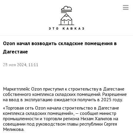
Ozon начал возводить складские помещения в
Дагестане
Фото
(архив):
28 мая 2024, 11:11
Владимир
Гердо/
ТАСС
Маркетплейс Ozon приступил к строительству в Дагестане
собственного комплекса складских помещений. Разрешение
на ввод в эксплуатацию ожидается получить в 2025 году.
«Торговая сеть Ozon начала строительство в Дагестане
комплекса складских помещений», — сообщил министр
промышленности и торговли региона Низам Халилов на
совещании под руководством главы республики Сергея
Меликова.