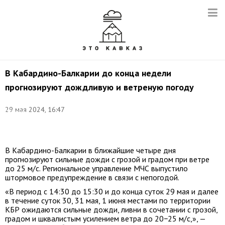
В Кабардино-Балкарии до конца недели
прогнозируют дождливую и ветреную погоду
Фото:
29 мая 2024, 16:47
Михаил
Терещенко/
ТАСС
В Кабардино-Балкарии в ближайшие четыре дня
прогнозируют сильные дожди с грозой и градом при ветре
до 25 м/с. Региональное управление МЧС выпустило
штормовое предупреждение в связи с непогодой.
«В период с 14:30 до 15:30 и до конца суток 29 мая и далее
в течение суток 30, 31 мая, 1 июня местами по территории
КБР ожидаются сильные дожди, ливни в сочетании с грозой,
градом и шквалистым усилением ветра до 20−25 м/с,», —