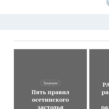
Р
Традиции
Пять правил
ра
осетинского
застолья
ра