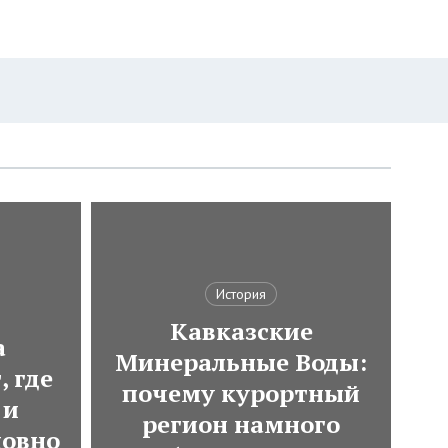
История
Кавказские
а
Минеральные Воды:
, где
почему курортный
 и
регион намного
ловно