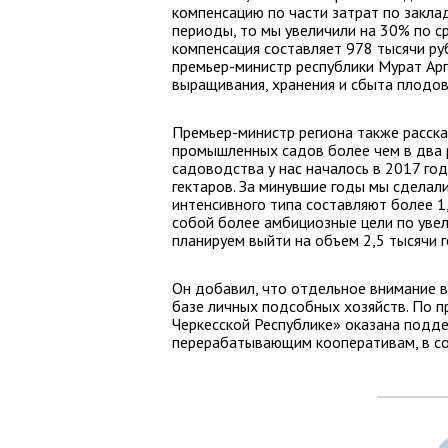
компенсацию по части затрат по закла
периоды, то мы увеличили на 30% по с
компенсация составляет 978 тысячи ру
премьер-министр республики Мурат Ар
выращивания, хранения и сбыта плодов
Премьер-министр региона также расска
промышленных садов более чем в два р
садоводства у нас началось в 2017 го
гектаров. За минувшие годы мы сделал
интенсивного типа составляют более 1,
собой более амбициозные цели по увел
планируем выйти на объем 2,5 тысячи г
Он добавил, что отдельное внимание в
базе личных подсобных хозяйств. По 
Черкесской Республике» оказана подд
перерабатывающим кооперативам, в со