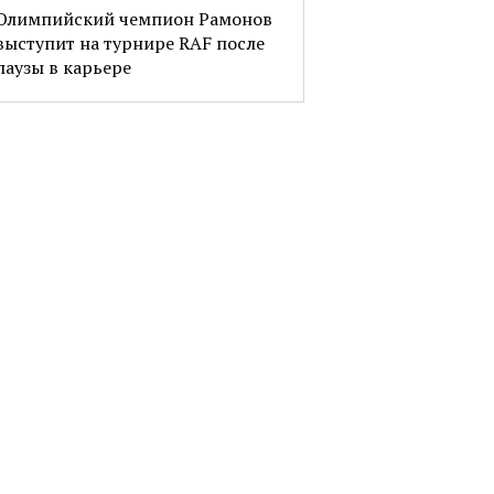
Олимпийский чемпион Рамонов
выступит на турнире RAF после
паузы в карьере