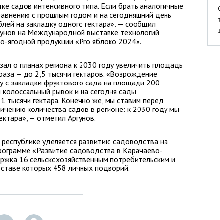
дке садов интенсивного типа. Если брать аналогичные
равнению с прошлым годом и на сегодняшний день
блей на закладку одного гектара», — сообщил
гунов на Международной выставке технологий
о-ягодной продукции «Pro яблоко 2024».
зал о планах региона к 2030 году увеличить площадь
аза — до 2,5 тысячи гектаров. «Возрождение
ду с закладки фруктового сада на площади 200
и колоссальный рывок и на сегодня сады
1 тысячи гектара. Конечно же, мы ставим перед
ичению количества садов в регионе: к 2030 году мы
ектара», — отметил Аргунов.
 республике уделяется развитию садоводства на
программе «Развитие садоводства в Карачаево-
ержка 16 сельскохозяйственным потребительским и
ставе которых 458 личных подворий.