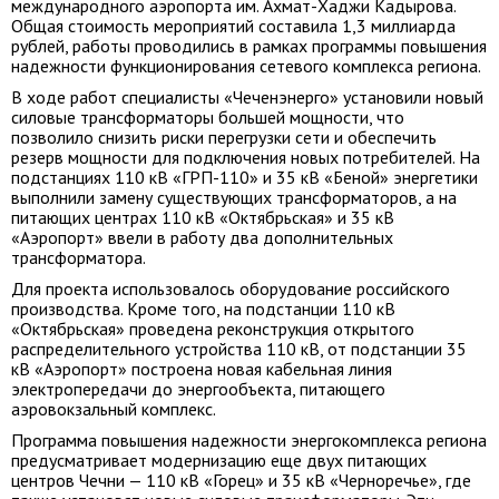
международного аэропорта им. Ахмат-Хаджи Кадырова.
Общая стоимость мероприятий составила 1,3 миллиарда
рублей, работы проводились в рамках программы повышения
надежности функционирования сетевого комплекса региона.
В ходе работ специалисты «Чеченэнерго» установили новый
силовые трансформаторы большей мощности, что
позволило снизить риски перегрузки сети и обеспечить
резерв мощности для подключения новых потребителей. На
подстанциях 110 кВ «ГРП-110» и 35 кВ «Беной» энергетики
выполнили замену существующих трансформаторов, а на
питающих центрах 110 кВ «Октябрьская» и 35 кВ
«Аэропорт» ввели в работу два дополнительных
трансформатора.
Для проекта использовалось оборудование российского
производства. Кроме того, на подстанции 110 кВ
«Октябрьская» проведена реконструкция открытого
распределительного устройства 110 кВ, от подстанции 35
кВ «Аэропорт» построена новая кабельная линия
электропередачи до энергообъекта, питающего
аэровокзальный комплекс.
Программа повышения надежности энергокомплекса региона
предусматривает модернизацию еще двух питающих
центров Чечни — 110 кВ «Горец» и 35 кВ «Черноречье», где