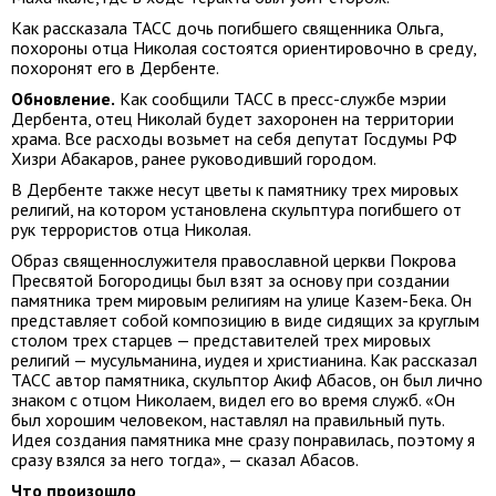
Как рассказала ТАСС дочь погибшего священника Ольга,
похороны отца Николая состоятся ориентировочно в среду,
похоронят его в Дербенте.
Обновление.
Как сообщили ТАСС в пресс-службе мэрии
Дербента, отец Николай будет захоронен на территории
храма. Все расходы возьмет на себя депутат Госдумы РФ
Хизри Абакаров, ранее руководивший городом.
В Дербенте также несут цветы к памятнику трех мировых
религий, на котором установлена скульптура погибшего от
рук террористов отца Николая.
Образ священнослужителя православной церкви Покрова
Пресвятой Богородицы был взят за основу при создании
памятника трем мировым религиям на улице Казем-Бека. Он
представляет собой композицию в виде сидящих за круглым
столом трех старцев — представителей трех мировых
религий — мусульманина, иудея и христианина. Как рассказал
ТАСС автор памятника, скульптор Акиф Абасов, он был лично
знаком с отцом Николаем, видел его во время служб. «Он
был хорошим человеком, наставлял на правильный путь.
Идея создания памятника мне сразу понравилась, поэтому я
сразу взялся за него тогда», — сказал Абасов.
Что произошло