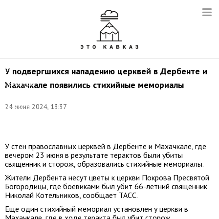
Махачкала.
Горожане
несут
цветы
к
кафедральному
собору
У подвергшихся нападению церквей в Дербенте и
Успения
Махачкале появились стихийные мемориалы
Пресвятой
Богородицы.
Фото:
24 июня 2024, 13:37
Гянжеви
Гаджибалаев/
ТАСС
У стен православных церквей в Дербенте и Махачкале, где
вечером 23 июня в результате терактов были убиты
священник и сторож, образовались стихийные мемориалы.
Жители Дербента несут цветы к церкви Покрова Пресвятой
Богородицы, где боевиками был убит 66-летний священник
Николай Котельников, сообщает ТАСС.
Еще один стихийный мемориал установлен у церкви в
Махачкале, где в ходе теракта был убит сторож.