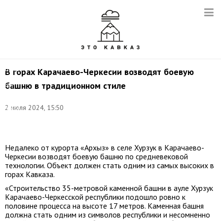
Въезд
В горах Карачаево-Черкесии возводят боевую
в
башню в традиционном стиле
аул
Хурзук.
Фото:
2 июля 2024, 15:50
Зухра
Биджиева/
ТАСС
Недалеко от курорта «Архыз» в селе Хурзук в Карачаево-
Черкесии возводят боевую башню по средневековой
технологии. Объект должен стать одним из самых высоких в
горах Кавказа.
«Строительство 35-метровой каменной башни в ауле Хурзук
Карачаево-Черкесской республики подошло ровно к
половине процесса на высоте 17 метров. Каменная башня
должна стать одним из символов республики и несомненно