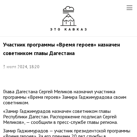
Участник программы «Время героев» назначен
советником главы Дагестана
Фото:
3 июля 2024, 18:20
Александр
Рюмин/
ТАСС
Глава Дагестана Сергей Меликов назначил участника
программы «Время героев» Замира Гаджимурадова своим
советником.
«Замир Гаджимурадов назначен советником главы
Республики Дагестан. Распоряжение подписал Сергей
Меликов», — сообщили в пресс-службе главы региона.
Замир Гаджимурадов — участник президентской программы
«Время героев». За его плечами 20 лет службы в