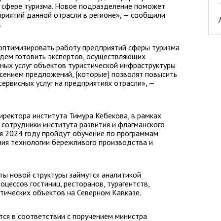
в сфере туризма. Новое подразделение поможет
риятий данной отрасли в регионе», — сообщили
.
 оптимизировать работу предприятий сферы туризма
удем готовить экспертов, осуществляющих
сных услуг объектов туристической инфраструктуры
сением предложений, [которые] позволят повысить
ервисных услуг на предприятиях отрасли», —
иректора института Тимура Кебекова, в рамках
сотрудники института развития и флагманского
я 2024 году пройдут обучение по программам
ния технологии бережливого производства и
ты новой структуры займутся аналитикой
цессов гостиниц, ресторанов, турагентств,
стических объектов на Северном Кавказе.
ся в соответствии с поручением министра