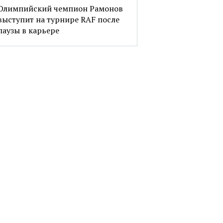
Олимпийский чемпион Рамонов
выступит на турнире RAF после
паузы в карьере