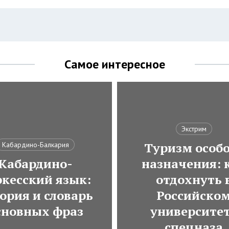
Самое интересное
Экстрим
Туризм особ
Кабардино-Балкария
Кабардино-
назначения: 
ркесский язык:
отдохнуть 
ория и словарь
Российско
сновных фраз
университе
спецназа