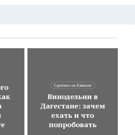
ого
Сделано на Кавказе
как
Винодельни в
в
Дагестане: зачем
м
ехать и что
те
попробовать