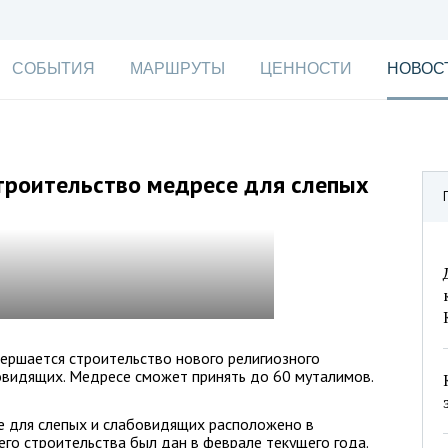
СОБЫТИЯ
МАРШРУТЫ
ЦЕННОСТИ
НОВОС
троительство медресе для слепых
вершается строительство нового религиозного
овидящих. Медресе сможет принять до 60 муталимов.
е для слепых и слабовидящих расположено в
его строительства был дан в феврале текущего года.