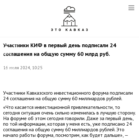
генеральный
директор
информационного
агентства
ТАСС
Андрей
Кондрашов
(слева
направо)
Участники КИФ в первый день подписали 24
во
соглашения на общую сумму 60 млрд руб.
время
интервью.
Фото:
16 июля 2024, 10:25
Сергей
Булкин/
ТАСС
Участники Кавказского инвестиционного форума подписали
24 соглашения на общую сумму 60 миллиардов рублей.
«Что касается инвестиционной привлекательности, то
сегодня ситуация очень сильно изменилась в лучшую сторону.
На форуме об этом сегодня говорили. Даже за первый день,
по той информации, которая у меня есть, уже подписано 24
соглашения на общую сумму 60 миллиардов рублей. Это
начало работы форума, посмотрим, как будет дальше», —